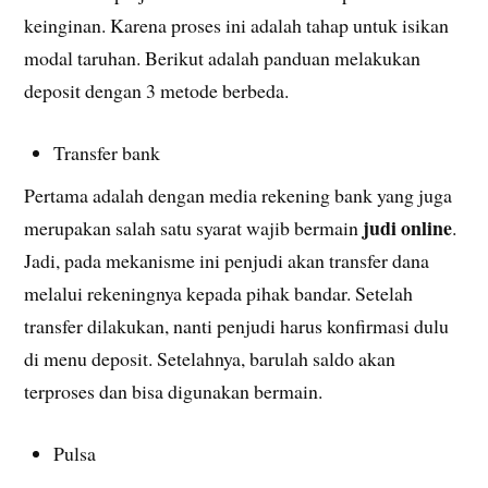
keinginan. Karena proses ini adalah tahap untuk isikan
modal taruhan. Berikut adalah panduan melakukan
deposit dengan 3 metode berbeda.
Transfer bank
Pertama adalah dengan media rekening bank yang juga
judi online
merupakan salah satu syarat wajib bermain
.
Jadi, pada mekanisme ini penjudi akan transfer dana
melalui rekeningnya kepada pihak bandar. Setelah
transfer dilakukan, nanti penjudi harus konfirmasi dulu
di menu deposit. Setelahnya, barulah saldo akan
terproses dan bisa digunakan bermain.
Pulsa