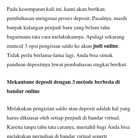
Pada kesempatan kali ini, kami akan berikan
pembahasan mengenai proses deposit. Pasalnya, masih
banyak kalangan penjudi baru yang belum tahu
bagaimana tata cara melakukannya. Apalagi sekarang
judi online
muncul 3 opsi pengisian saldo ke akun
.
Tidak perlu berlama-lama lagi, Anda bisa simak
panduan depositnya lewat pembahasan singkat berikut.
Mekanisme deposit dengan 3 metode berbeda di
bandar online
Melakukan pengisian saldo atau deposit adalah hal yang
harus dikuasai oleh setiap penjudi di bandar virtual.
Karena tanpa tahu tata caranya, mustahil bagi Anda bisa
melakukan perjudian di bandar virtual seperti