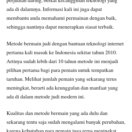
ada di dalamnya. Informasi kali ini juga dapat
membantu anda memahami permainan dengan baik,
sehingga nantinya dapat menerapkan siasat terbaik.
Metode bermain judi dengan bantuan teknologi internet
pertama kali masuk ke Indonesia sekitar tahun 2010.
Artinya sudah lebih dari 10 tahun metode ini menjadi
pilihan pertama bagi para pemain untuk tempatkan
taruhan. Melihat jumlah pemain yang sekarang terus
meningkat, berarti ada keunggulan dan manfaat yang
ada di dalam metode judi modern ini.
Kualitas dan metode bermain yang ada dulu dan
sekarang tentu saja sudah mengalami banyak perubahan,
karena kebutuhan para pemain juga terus meningkat.