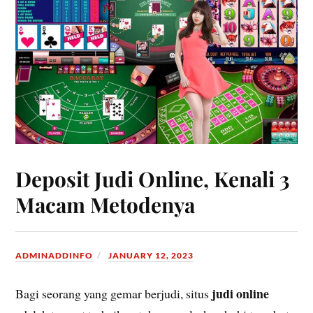
Deposit Judi Online, Kenali 3
Macam Metodenya
ADMINADDINFO
JANUARY 12, 2023
judi online
Bagi seorang yang gemar berjudi, situs