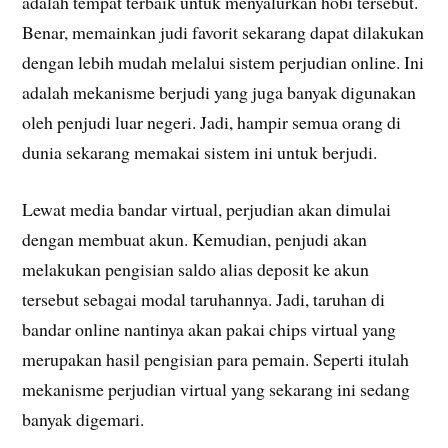
adalah tempat terbaik untuk menyalurkan hobi tersebut.
Benar, memainkan judi favorit sekarang dapat dilakukan
dengan lebih mudah melalui sistem perjudian online. Ini
adalah mekanisme berjudi yang juga banyak digunakan
oleh penjudi luar negeri. Jadi, hampir semua orang di
dunia sekarang memakai sistem ini untuk berjudi.
Lewat media bandar virtual, perjudian akan dimulai
dengan membuat akun. Kemudian, penjudi akan
melakukan pengisian saldo alias deposit ke akun
tersebut sebagai modal taruhannya. Jadi, taruhan di
bandar online nantinya akan pakai chips virtual yang
merupakan hasil pengisian para pemain. Seperti itulah
mekanisme perjudian virtual yang sekarang ini sedang
banyak digemari.