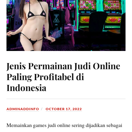
Jenis Permainan Judi Online
Paling Profitabel di
Indonesia
ADMINADDINFO
OCTOBER 17, 2022
Memainkan games judi online sering dijadikan sebagai