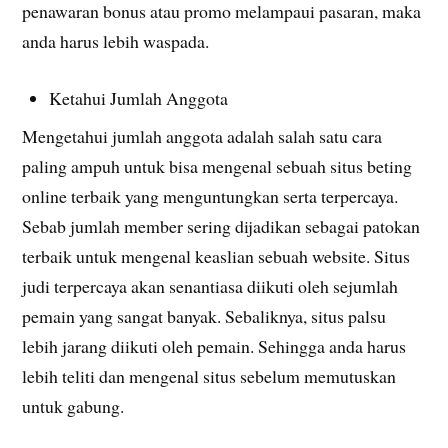
penawaran bonus atau promo melampaui pasaran, maka
anda harus lebih waspada.
Ketahui Jumlah Anggota
Mengetahui jumlah anggota adalah salah satu cara
paling ampuh untuk bisa mengenal sebuah situs beting
online terbaik yang menguntungkan serta terpercaya.
Sebab jumlah member sering dijadikan sebagai patokan
terbaik untuk mengenal keaslian sebuah website. Situs
judi terpercaya akan senantiasa diikuti oleh sejumlah
pemain yang sangat banyak. Sebaliknya, situs palsu
lebih jarang diikuti oleh pemain. Sehingga anda harus
lebih teliti dan mengenal situs sebelum memutuskan
untuk gabung.