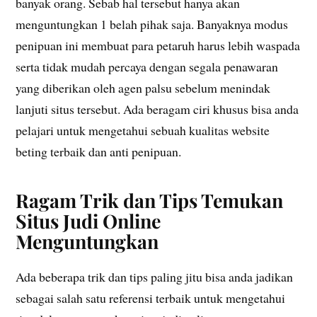
banyak orang. Sebab hal tersebut hanya akan
menguntungkan 1 belah pihak saja. Banyaknya modus
penipuan ini membuat para petaruh harus lebih waspada
serta tidak mudah percaya dengan segala penawaran
yang diberikan oleh agen palsu sebelum menindak
lanjuti situs tersebut. Ada beragam ciri khusus bisa anda
pelajari untuk mengetahui sebuah kualitas website
beting terbaik dan anti penipuan.
Ragam Trik dan Tips Temukan
Situs Judi Online
Menguntungkan
Ada beberapa trik dan tips paling jitu bisa anda jadikan
sebagai salah satu referensi terbaik untuk mengetahui