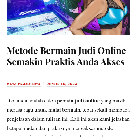
Metode Bermain Judi Online
Semakin Praktis Anda Akses
ADMINADDINFO
APRIL 10, 2023
judi online
Jika anda adalah calon pemain
yang masih
merasa ragu untuk mulai bermain, tepat sekali membaca
penjelasan dalam tulisan ini. Kali ini akan kami jelaskan
betapa mudah dan praktisnya mengakses metode
perjudian daring, berkat kecanggihan teknologi yang