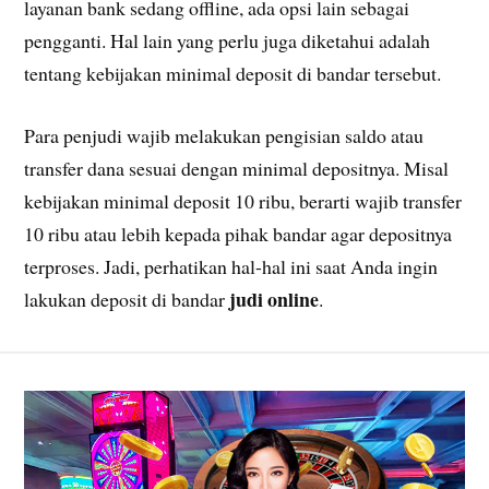
layanan bank sedang offline, ada opsi lain sebagai
pengganti. Hal lain yang perlu juga diketahui adalah
tentang kebijakan minimal deposit di bandar tersebut.
Para penjudi wajib melakukan pengisian saldo atau
transfer dana sesuai dengan minimal depositnya. Misal
kebijakan minimal deposit 10 ribu, berarti wajib transfer
10 ribu atau lebih kepada pihak bandar agar depositnya
terproses. Jadi, perhatikan hal-hal ini saat Anda ingin
judi online
lakukan deposit di bandar
.