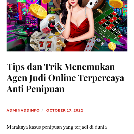
Tips dan Trik Menemukan
Agen Judi Online Terpercaya
Anti Penipuan
ADMINADDINFO
OCTOBER 17, 2022
Maraknya kasus penipuan yang terjadi di dunia