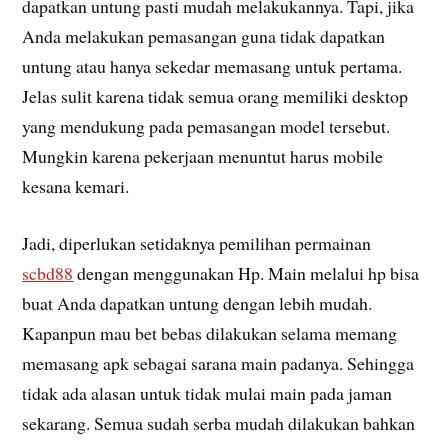
dapatkan untung pasti mudah melakukannya. Tapi, jika
Anda melakukan pemasangan guna tidak dapatkan
untung atau hanya sekedar memasang untuk pertama.
Jelas sulit karena tidak semua orang memiliki desktop
yang mendukung pada pemasangan model tersebut.
Mungkin karena pekerjaan menuntut harus mobile
kesana kemari.
Jadi, diperlukan setidaknya pemilihan permainan
scbd88
dengan menggunakan Hp. Main melalui hp bisa
buat Anda dapatkan untung dengan lebih mudah.
Kapanpun mau bet bebas dilakukan selama memang
memasang apk sebagai sarana main padanya. Sehingga
tidak ada alasan untuk tidak mulai main pada jaman
sekarang. Semua sudah serba mudah dilakukan bahkan