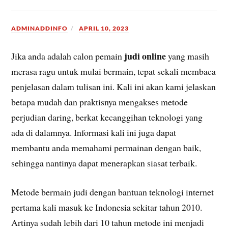
ADMINADDINFO
APRIL 10, 2023
judi online
Jika anda adalah calon pemain
yang masih
merasa ragu untuk mulai bermain, tepat sekali membaca
penjelasan dalam tulisan ini. Kali ini akan kami jelaskan
betapa mudah dan praktisnya mengakses metode
perjudian daring, berkat kecanggihan teknologi yang
ada di dalamnya. Informasi kali ini juga dapat
membantu anda memahami permainan dengan baik,
sehingga nantinya dapat menerapkan siasat terbaik.
Metode bermain judi dengan bantuan teknologi internet
pertama kali masuk ke Indonesia sekitar tahun 2010.
Artinya sudah lebih dari 10 tahun metode ini menjadi