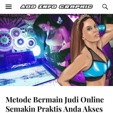
Metode Bermain Judi Online
Semakin Praktis Anda Akses