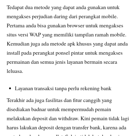
Tedapat dua metode yang dapat anda gunakan untuk
mengakses perjudian daring dari perangkat mobile.
Pertama anda bisa gunakan browser untuk mengakses
situs versi WAP yang memiliki tampilan ramah mobile.
Kemudian juga ada metode apk khusus yang dapat anda
install pada perangkat ponsel pintar untuk mengakses
permainan dan semua jenis layanan bermain secara
leluasa.
Layanan transaksi tanpa perlu rekening bank
Terakhir ada juga fasilitas dan fitur canggih yang
disediakan badnar untuk mempermudah pemain
melakukan deposit dan withdraw. Kini pemain tidak lagi
harus lakukan deposit dengan transfer bank, karena ada