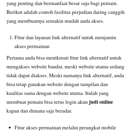
yang penting dan bermanfaat besar saja bagi pemain.
Berikut adalah contoh fasilitas perjudian daring canggih
yang membuatnya semakin mudah anda akses.
Fitur dan layanan link alternatif untuk menjamin
akses permainan
Pertama anda bisa menikmati fitur link alternatif untuk
mengakses website bandar, meski website utama sedang
tidak dapat diakses. Meski namanya link alternatif, anda
bisa tetap gunakan website dengan tampilan dan
kualitas sama dengan website utama. Itulah yang
judi online
membuat pemain bisa terus login akun
kapan dan dimana saja beradar.
Fitur akses permainan melalui perangkat mobile