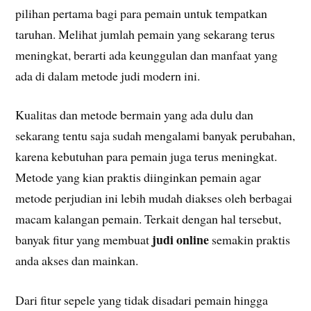
pilihan pertama bagi para pemain untuk tempatkan
taruhan. Melihat jumlah pemain yang sekarang terus
meningkat, berarti ada keunggulan dan manfaat yang
ada di dalam metode judi modern ini.
Kualitas dan metode bermain yang ada dulu dan
sekarang tentu saja sudah mengalami banyak perubahan,
karena kebutuhan para pemain juga terus meningkat.
Metode yang kian praktis diinginkan pemain agar
metode perjudian ini lebih mudah diakses oleh berbagai
macam kalangan pemain. Terkait dengan hal tersebut,
judi online
banyak fitur yang membuat
semakin praktis
anda akses dan mainkan.
Dari fitur sepele yang tidak disadari pemain hingga